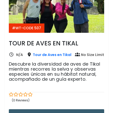
#WT-CODE 507
TOUR DE AVES EN TIKAL
N/A
Tour de Aves en Tikal
No Size Limit
Descubre la diversidad de aves de Tikal
mientras recorres la selva y observas
especies únicas en su hábitat natural,
acompañado de un guía experto.
(0 Reviews)
0
5
out
of