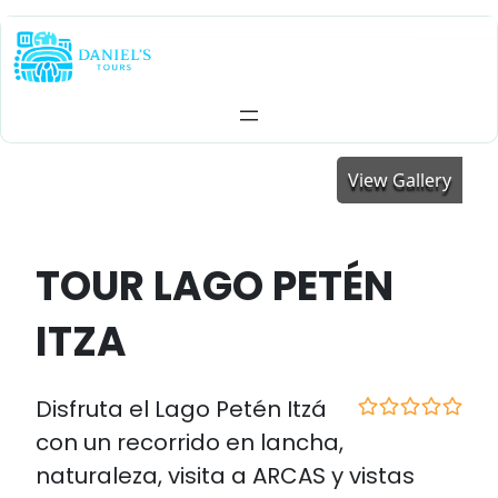
Skip
to
content
View Gallery
TOUR LAGO PETÉN
ITZA
Disfruta el Lago Petén Itzá
0
5
con un recorrido en lancha,
out
naturaleza, visita a ARCAS y vistas
of