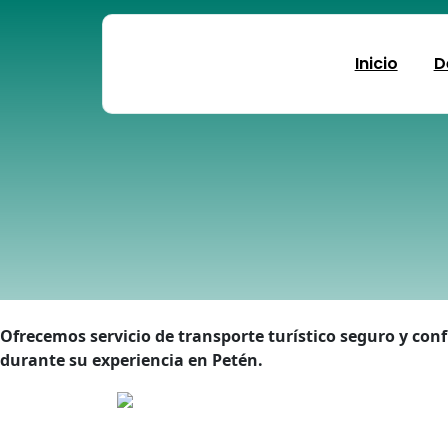
Skip
to
content
Inicio
D
Ofrecemos servicio de transporte turístico seguro y conf
durante su experiencia en Petén.