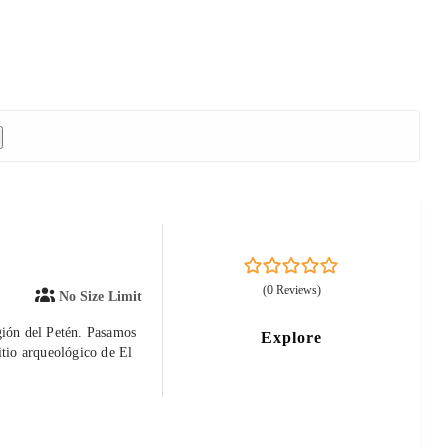
0
5
(0 Reviews)
No Size Limit
out
of
gión del Petén. Pasamos
Explore
itio arqueológico de El