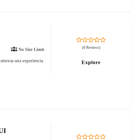
0
5
(0 Reviews)
No Size Limit
out
of
 interesa una experiencia
Explore
UI