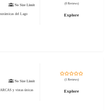
0
5
(0 Reviews)
No Size Limit
out
of
anorámicas del Lago
Explore
0
5
(1 Reviews)
No Size Limit
out
of
 a ARCAS y vistas únicas
Explore