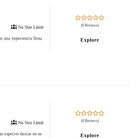
0
5
(0 Reviews)
No Size Limit
out
of
en una experiencia llena
Explore
0
5
(0 Reviews)
No Size Limit
out
of
as especies únicas en su
Explore