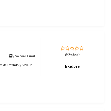
0
5
(0 Reviews)
No Size Limit
out
of
es del mundo y vive la
Explore