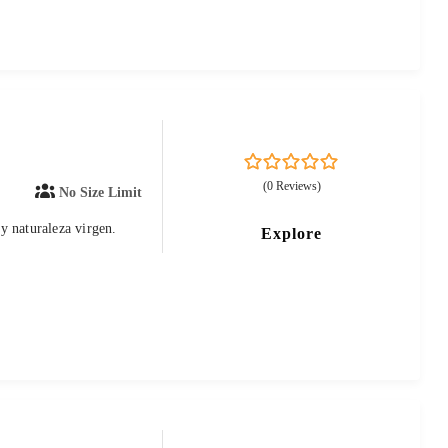
0
5
(0 Reviews)
No Size Limit
out
of
y naturaleza virgen.
Explore