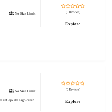
0
5
(0 Reviews)
No Size Limit
out
of
Explore
0
5
(0 Reviews)
No Size Limit
out
of
l reflejo del lago crean
Explore