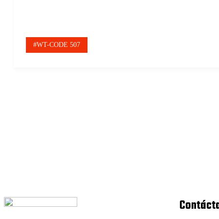
#WT-CODE 507
Contáct